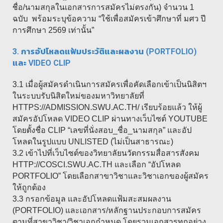
ชื่อ/นามสกุลในเอกสารการสมัครไม่ตรงกัน) จำนวน 1
ฉบับ พร้อมระบุข้อความ “ใช้เพื่อสมัครเข้าศึกษาที่ มศว ปี
การศึกษา 2569 เท่านั้น”
3. การอัปโหลดแฟ้มประวัติและผลงาน (PORTFOLIO)
และ VID
EO CLIP
3.1 เมื่อผู้สมัครดำเนินการสมัครเพื่อคัดเลือกเข้าเป็นนิสิตฯ
ในระบบรับนิสิตใหม่ของมหาวิทยาลัยที่
HTTPS://ADMISSION.SWU.AC.TH/ เรียบร้อยแล้ว ให้ผู้
สมัครอัปโหลด VIDEO CLIP ผ่านทางเว็บไซต์ YOUTUBE
โดยตั้งชื่อ CLIP “เลขที่นั่งสอบ_ชื่อ_นามสกุล” และอัป
โหลดในรูปแบบ UNLISTED (ไม่เป็นสาธารณะ)
3.2 เข้าไปที่เว็บไซต์ของวิทยาลัยนวัตกรรมสื่อสารสังคม
HTTP://COSCI.SWU.AC.TH และเลือก “อัปโหลด
PORTFOLIO” โดยเลือกสาขาวิชาและวิชาเอกของผู้สมัคร
ให้ถูกต้อง
3.3 กรอกข้อมูล และอัปโหลดแฟ้มสะสมผลงาน
(PORTFOLIO) และเอกสาร/หลักฐานประกอบการสมัคร
ตามที่สาขาวิชา/วิชาเอกกำหนด โดยรวมเอกสารทุกอย่าง