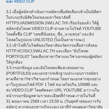
และ VIDEO CLIP
3.1 เมื่อผู้สมัครดำเนินการสมัครเพื่อคัดเลือกเข้าเป็นนิสิตฯ
ในระบบรับนิสิตใหม่ของมหาวิทยาลัยที่
HTTPS://ADMISSION.SWU.AC.TH/ เรียบร้อยแล้ว ให้ผู้
สมัครอัปโหลด VIDEO CLIP ผ่านทางเว็บไซต์ YOUTUBE
โดยตั้งชื่อ CLIP “เลขที่นั่งสอบ_ชื่อ_นามสกุล” และอัป
โหลดในรูปแบบ UNLISTED (ไม่เป็นสาธารณะ)
3.2 เข้าไปที่เว็บไซต์ของวิทยาลัยนวัตกรรมสื่อสารสังคม
HTTP://COSCI.SWU.AC.TH และเลือก “อัปโหลด
PORTFOLIO” โดยเลือกสาขาวิชาและวิชาเอกของผู้สมัคร
ให้ถูกต้อง
3.3 กรอกข้อมูล และอัปโหลดแฟ้มสะสมผลงาน
(PORTFOLIO) และเอกสาร/หลักฐานประกอบการสมัคร
ตามที่สาขาวิชา/วิชาเอกกำหนด โดยรวมเอกสารทุกอย่าง
มาในรูปแบบไฟล์ PDF 1 ไฟล์ ขนาดไม่เกิน 100MB และ
ส่ง VIDEO CLIP โดยคัดลอก URL YOUTUBE มาวางใน
หน้ากรอกข้อมูลตามรายละเอียดที่กำหนด ภายในวันที่
31 พฤษภาคม 2569 เวลา 23.59 น. (วันสุดท้ายของการรับ
สมัคร) หากส่งเอกสารเกินระยะเวลาที่กำหนดมหาวิทยาลัย