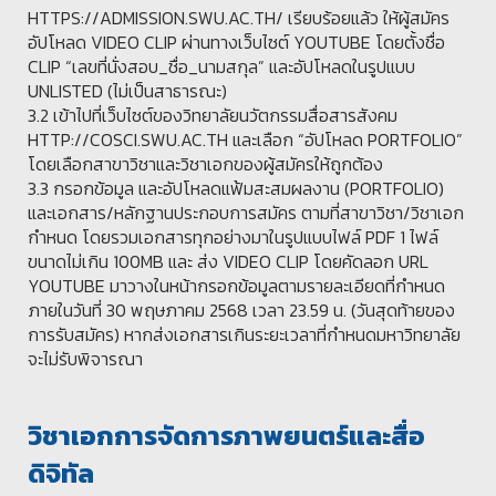
HTTPS://ADMISSION.SWU.AC.TH/ เรียบร้อยแล้ว ให้ผู้สมัคร
อัปโหลด VIDEO CLIP ผ่านทางเว็บไซต์ YOUTUBE โดยตั้งชื่อ
CLIP “เลขที่นั่งสอบ_ชื่อ_นามสกุล” และอัปโหลดในรูปแบบ
UNLISTED (ไม่เป็นสาธารณะ)
3.2 เข้าไปที่เว็บไซต์ของวิทยาลัยนวัตกรรมสื่อสารสังคม
HTTP://COSCI.SWU.AC.TH และเลือก “อัปโหลด PORTFOLIO”
โดยเลือกสาขาวิชาและวิชาเอกของผู้สมัครให้ถูกต้อง
3.3 กรอกข้อมูล และอัปโหลดแฟ้มสะสมผลงาน (PORTFOLIO)
และเอกสาร/หลักฐานประกอบการสมัคร ตามที่สาขาวิชา/วิชาเอก
กำหนด โดยรวมเอกสารทุกอย่างมาในรูปแบบไฟล์ PDF 1 ไฟล์
ขนาดไม่เกิน 100MB และ ส่ง VIDEO CLIP โดยคัดลอก URL
YOUTUBE มาวางในหน้ากรอกข้อมูลตามรายละเอียดที่กำหนด
ภายในวันที่ 30 พฤษภาคม 2568 เวลา 23.59 น. (วันสุดท้ายของ
การรับสมัคร) หากส่งเอกสารเกินระยะเวลาที่กำหนดมหาวิทยาลัย
จะไม่รับพิจารณา
วิชาเอกการจัดการภาพยนตร์และสื่อ
ดิจิทัล