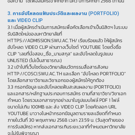
ข้อความ “ใช้เพื่อสมัครเข้าศึกษาที่ มศว ปีการศึกษา 2568 เท่านั้น”
3. การอัปโหลดแฟ้มประวัติและผลงาน (PORTFOLIO)
และ VIDEO CLIP
3.1 เมื่อผู้สมัครดำเนินการสมัครเพื่อคัดเลือกเข้าเป็นนิสิตฯ ในระบบ
รับนิสิตใหม่ของมหาวิทยาลัยที่
HTTPS://ADMISSION.SWU.AC.TH/ เรียบร้อยแล้ว ให้ผู้สมัคร
อัปโหลด VIDEO CLIP ผ่านทางเว็บไซต์ YOUTUBE โดยตั้งชื่อ
CLIP “เลขที่นั่งสอบ_ชื่อ_นามสกุล” และอัปโหลดในรูปแบบ
UNLISTED (ไม่เป็นสาธารณะ)
3.2 เข้าไปที่เว็บไซต์ของวิทยาลัยนวัตกรรมสื่อสารสังคม
HTTP://COSCI.SWU.AC.TH และเลือก “อัปโหลด PORTFOLIO”
โดยเลือกสาขาวิชาและวิชาเอกของผู้สมัครให้ถูกต้อง
3.3 กรอกข้อมูล และอัปโหลดแฟ้มสะสมผลงาน (PORTFOLIO)
และเอกสาร/หลักฐานประกอบการสมัคร ตามที่สาขาวิชา/วิชาเอก
กำหนด โดยรวมเอกสารทุกอย่างมาในรูปแบบไฟล์ PDF 1 ไฟล์
ขนาดไม่เกิน 100MB และ ส่ง VIDEO CLIP โดยคัดลอก URL
YOUTUBE มาวางในหน้ากรอกข้อมูลตามรายละเอียดที่กำหนด
ภายในวันที่ 30 พฤษภาคม 2568 เวลา 23.59 น. (วันสุดท้ายของ
การรับสมัคร) หากส่งเอกสารเกินระยะเวลาที่กำหนดมหาวิทยาลัย
จะไม่รับพิจารณา