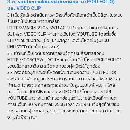
3. การอัปโหลดแฟ้มประวัติและผลงาน (PORTFOLIO)
และ VIDEO CLIP
3.1 เมื่อผู้สมัครดำเนินการสมัครเพื่อคัดเลือกเข้าเป็นนิสิตฯ ในระบบ
รับนิสิตใหม่ของมหาวิทยาลัยที่
HTTPS://ADMISSION.SWU.AC.TH/ เรียบร้อยแล้ว ให้ผู้สมัคร
อัปโหลด VIDEO CLIP ผ่านทางเว็บไซต์ YOUTUBE โดยตั้งชื่อ
CLIP “เลขที่นั่งสอบ_ชื่อ_นามสกุล” และอัปโหลดในรูปแบบ
UNLISTED (ไม่เป็นสาธารณะ)
3.2 เข้าไปที่เว็บไซต์ของวิทยาลัยนวัตกรรมสื่อสารสังคม
HTTP://COSCI.SWU.AC.TH และเลือก “อัปโหลด PORTFOLIO”
โดยเลือกสาขาวิชาและวิชาเอกของผู้สมัครให้ถูกต้อง
3.3 กรอกข้อมูล และอัปโหลดแฟ้มสะสมผลงาน (PORTFOLIO)
และเอกสาร/หลักฐานประกอบการสมัคร ตามที่สาขาวิชา/วิชาเอก
กำหนด โดยรวมเอกสารทุกอย่างมาในรูปแบบไฟล์ PDF 1 ไฟล์
ขนาดไม่เกิน 100MB และ ส่ง VIDEO CLIP โดยคัดลอก URL
YOUTUBE มาวางในหน้ากรอกข้อมูลตามรายละเอียดที่กำหนด
ภายในวันที่ 30 พฤษภาคม 2568 เวลา 23.59 น. (วันสุดท้ายของ
การรับสมัคร) หากส่งเอกสารเกินระยะเวลาที่กำหนดมหาวิทยาลัย
จะไม่รับพิจารณา