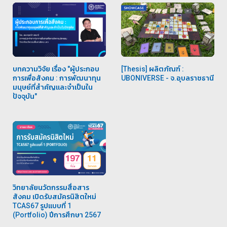
บทความวิจัย เรื่อง "ผู้ประกอบ
[Thesis] ผลิตภัณฑ์ :
การเพื่อสังคม : การพัฒนาทุน
UBONIVERSE ⁣- จ.อุบลราชธานี⁣
มนุษย์ที่สำคัญและจำเป็นใน
ปัจจุบัน"
วิทยาลัยนวัตกรรมสื่อสาร
สังคม เปิดรับสมัครนิสิตใหม่
TCAS67 รูปแบบที่ 1
(Portfolio) ปีการศึกษา 2567