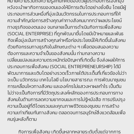
หมายความรวมถึงความรู้สึกนึกคิดของตัวผู้ประกอบการเองที่มุ่ง
หวังจะนำพากิจการของตนเองให้มีการเติบโตอย่างยั่งยืน โดยมีผู้
ประกอบการส่วนหนึ่งที่มุ่งเน้นนวัตกรรมในการประกอบการที่ให้
ความสำคัญต่อการสร้างคุณค่าทางสังคมมากกว่าผลประโยชน์
ทางธุรกิจของตนเอง จนกลายเป็นการดำเนินกิจการเพื่อสังคม
(SOCIAL ENTERPRISE) ที่ถูกพัฒนาขึ้นโดยมีเป้าหมายและพันธ
กิจเพื่อมุ่งเน้นการสร้างคุณค่าหรือก่อประโยชน์ให้เกิดขึ้นในสังคม
ด้วยกิจกรรมทางธุรกิจในลักษณะต่าง ๆ เพื่อตอบสนองความ
ต้องการและความจำเป็นของสังคมนั้น ท่ามกลางความ
เปลี่ยนแปลงและความตระหนักต่อปัญหาที่เกิดขึ้น จึงส่งผลให้การ
ประกอบการเพื่อสังคม (SOCIAL ENTREPRENEURSHIP) ได้มี
พัฒนาการและเติบโตอย่างรวดเร็วภายใต้ประเด็นที่เกี่ยวข้องไม่ว่า
จะเป็น นวัตกรรม เทคโนโลยี นโยบายสาธารณะ การพัฒนาชุมชน
การเคลื่อนไหวทางสังคม และองค์กรไม่แสวงหาผลกำไร เป็นต้น
ไม่ว่าจะเป็นกิจการที่มีวัตถุประสงค์หลักของการประกอบการทาง
สังคมในด้านการลดความยากจนและการไม่รู้หนังสือ การปรับปรุง
ความเป็นอยู่ที่ดีโดยรวมและคุณภาพชีวิตของชุมชน การสร้าง
ความเท่าเทียมกันทางสังคม ตลอดจนการอนุรักษ์สิ่งแวดล้อมเพื่อ
คนรุ่นหลังก็ตาม
กิจการเพื่อสังคม เกิดขึ้นหลากหลายระดับตั้งแต่จากการ