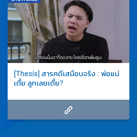
[Thesis] สารคดีเสมือนจริง : พ่อแม่
เตี้ย ลูกเลยเตี้ย?