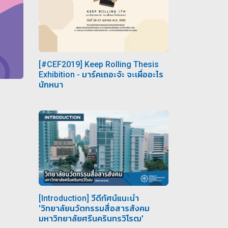
[#CEF2019] Keep Rolling Thesis
Exhibition - มาร์คเถอะจ้ะ จะเผื่ออะไร
นักหนา
[Introduction] วีดีทัศน์แนะนำ
'วิทยาลัยนวัตกรรมสื่อสารสังคม
มหาวิทยาลัยศรีนครินทรวิโรฒ'