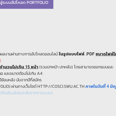
าสู่ระบบอัปโหลด PORTFOLIO
. . .
ะสมผลงานผ่านทางการอัปโหลดออนไลน์
ในรูปแบบไฟล์ .PDF
ขนาดไฟล์ไม
)
(รวมปกหน้า ปกหลัง) โดยสามารถออกแบบและ
จำนวนไม่เกิน 15 หน้า
นอ และขนาดต้องไม่เกิน A4
ย้อนหลัง นับจากปีที่สมัคร
RTFOLIO) ผ่านทางเว็บไซต์ HTTP://COSCI.SWU.AC.TH
ภายในวันที่ 4 มิ
ได้รับอีเมล์ตอบกลับจากทางระบบ)
. . .