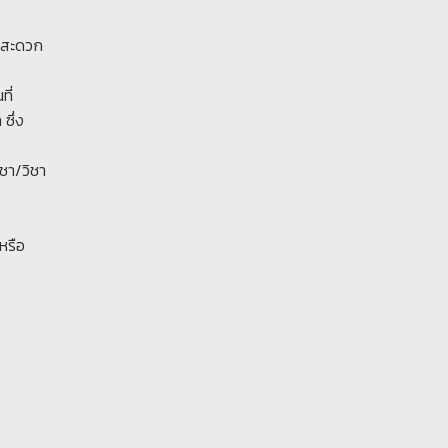
าย สะดวก
ที่
ซึ่ง
ชา/วิชา
หรือ