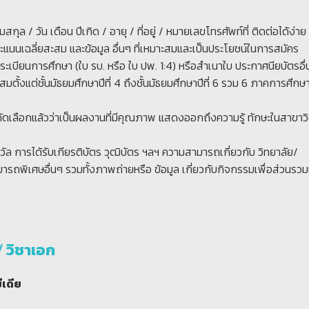
สกุล / วัน เดือน ปีเกิด / อายุ / ที่อยู่ / หมายเลขโทรศัพท์ที่ ติดต่อได้ง่
/ คะแนนเฉลี่ยสะสม และข้อมูล อื่นๆ ที่เหมาะสมและเป็นประโยชน์ในการสมัคร
ระเบียนการศึกษา (ใบ รบ. หรือ ใบ ปพ. 1:4) หรือสำเนาใบ ประกาศนียบัตรอื่น
มตั้งแต่ชั้นมัธยมศึกษาปีที่ 4 ถึงชั้นมัธยมศึกษาปีที่ 6 รวม 6 ภาคการศึกษา 
คัดเลือกแล้วว่าเป็นผลงานที่มีคุณภาพ แสดงออกถึงความรู้ ทักษะในสาขาวิ
างวัล การได้รับเกียรติบัตร วุฒิบัตร ฯลฯ ความสามารถเกี่ยวกับ วิทยาลัย/
รถพิเศษอื่นๆ รวมทั้งภาพถ่ายหรือ ข้อมูล เกี่ยวกับกิจกรรมเพื่อส่วนรวม
. . .
 วิชาเอก
ีเดีย