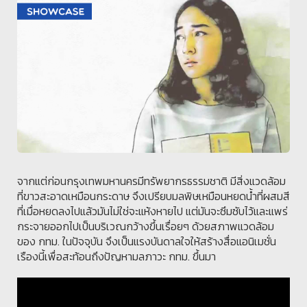
จากแต่ก่อนกรุงเทพมหานครมีทรัพยากรธรรมชาติ มีสิ่งแวดล้อม
ที่ขาวสะอาดเหมือนกระดาษ จึงเปรียบมลพิษเหมือนหยดน้ำที่ผสมสี
ที่เมื่อหยดลงไปแล้วมันไม่ใช่จะแห้งหายไป แต่มันจะซึมซับไว้และแพร่
กระจายออกไปเป็นบริเวณกว้างขึ้นเรื่อยๆ ด้วยสภาพแวดล้อม
ของ กทม. ในปัจจุบัน จึงเป็นแรงบันดาลใจให้สร้างสื่อแอนิเมชั่น
เรืองนี้เพื่อสะท้อนถึงปัญหามลภาวะ กทม. ขึ้นมา