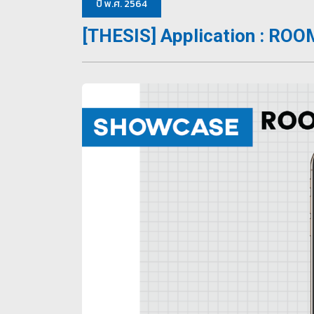
ปี พ.ศ. 2564
[THESIS] Application : R