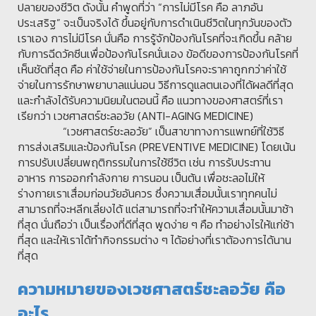
ปลายของชีวิต ดังนั้น คำพูดที่ว่า “การไม่มีโรค คือ ลาภอัน
ประเสริฐ” จะเป็นจริงได้ ขึ้นอยู่กับการดำเนินชีวิตในทุกวันของตัว
เราเอง การไม่มีโรค นั่นคือ การรู้จักป้องกันโรคที่จะเกิดขึ้น คล้าย
กับการฉีดวัคซีนเพื่อป้องกันโรคนั่นเอง ข้อดีของการป้องกันโรคที่
เห็นชัดที่สุด คือ ค่าใช้จ่ายในการป้องกันโรคจะราคาถูกกว่าค่าใช้
จ่ายในการรักษาพยาบาลแน่นอน วิธีการดูแลตนเองที่ได้ผลดีที่สุด
และกำลังได้รับความนิยมในตอนนี้ คือ แนวทางของศาสตร์ที่เรา
เรียกว่า เวชศาสตร์ชะลอวัย (ANTI-AGING MEDICINE)
“เวชศาสตร์ชะลอวัย” เป็นสาขาทางการแพทย์ที่ใช้วิธี
การส่งเสริมและป้องกันโรค (PREVENTIVE MEDICINE) โดยเน้น
การปรับเปลี่ยนพฤติกรรมในการใช้ชีวิต เช่น การรับประทาน
อาหาร การออกกำลังกาย การนอน เป็นต้น เพื่อชะลอไม่ให้
ร่างกายเราเสื่อมก่อนวัยอันควร ซึ่งความเสื่อมนั้นเราทุกคนไม่
สามารถที่จะหลีกเลี่ยงได้ แต่สามารถที่จะทำให้ความเสื่อมนั้นมาช้า
ที่สุด นั่นถือว่า เป็นเรื่องที่ดีที่สุด พูดง่าย ๆ คือ ทำอย่างไรให้แก่ช้า
ที่สุด และให้เราได้ทำกิจกรรมต่าง ๆ ได้อย่างที่เราต้องการได้นาน
ที่สุด
ความหมายของเวชศาสตร์ชะลอวัย คือ
อะไร