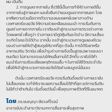
ผม เป็นต้น
2. การดูแลจากภายใน ซึ่งวิธีนี้เป็นการทำให้ร่างกายดีขึ้น
จากภายในสู่ภายนอก และยั่งยืนกว่าแบบดูแลจากภายนอก โดย
อาศัยความร่วมมือจากตัวเราเองและแพทย์เฉพาะทางด้าน
เวชศาสตร์ชะลอวัย ให้ความช่วยเหลือและแนะนำ การเริ่มต้นการ
ดูแลร่างกายจากภายใน เราต้องเข้าสู่กระบวนการตรวจร่างกาย
โดยแพทย์ เพื่อดูว่า ร่างกายเรามีภูมิคุ้มกันอะไรบ้าง มีความเสี่ยง
จะเกิดโรคอะไรได้บ้าง จากนั้น จะเข้าสู่กระบวนการดูแลองค์รวม
ของร่างกายให้เข้าสู้สมดุลให้มากที่สุด ดังนั้น การได้รับยาหรือ
อาหารเสริม วิตามิน เพื่อบำรุงร่างกายจึงเป็นสูตรเฉพาะของเรา
คนเดียว ไม่สามารถจะแบ่งให้คนอื่นทานได้ อีกทั้ง เรายังได้คำ
แนะนำในการปรับเปลี่ยนพฤติกรรมอื่น ๆ ในการใช้ชีวิตประจำวัน
เพื่อให้เข้าสู่กระบวนการชะลอวัยได้อย่างสมบูรณ์นั่นเอง
ดังนั้น เวชศาสตร์ชะลอวัย ควรเริ่มต้นตั้งแต่ร่างกายเรายัง
ไม่เสื่อมถอย จะทำให้เราชะลอความเสื่อมได้ช้าที่สุด แต่การเริ่มต้น
ไม่มีคำว่าช้าเกินไป เริ่มตั้งแต่วันนี้ เพื่อคุณภาพชีวิตที่ดีในอนาคต
โดย
..ดร.ชนญญา ชัยวงศ์โรจน์
อาจารย์ประจำสาขาวิชาเอกการสื่อสารเพื่อสุขภาพ