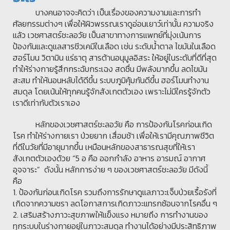
บางคนอาจจะคิดว่า เป็นเรื่องของความงามและการทำ
ศัลยกรรมต่างๆ เพื่อให้ผิวพรรณเราดูอ่อนเยาว์เท่านั้น ความจริง
แล้ว เวชศาสตร์ชะลอวัย เป็นสาขาทางการแพทย์ที่มุ่งเน้นการ
ป้องกันและดูแลสารชีวเคมีในเลือด เช่น ระดับน้ำตาล ไขมันในเลือด
ฮอร์โมน วิตามิน แร่ธาตุ สารต้านอนุมูลอิสระ ให้อยู่ในระดับที่ดีที่สุด
ทำให้ร่างกายรู้สึกกระฉับกระเฉง สดชื่น มีพลังมากขึ้น ลดไขมัน
สะสม ทำให้นอนหลับได้ดีขึ้น ระบบภูมิคุ้มกันดีขึ้น ฮอร์โมนทำงาน
สมดุล โดยเน้นให้ทุกคนรู้จักสังเกตตัวเอง เพราะไม่มีใครรู้จักตัว
เราดีเท่ากับตัวเราเอง
หลักของเวชศาสตร์ชะลอวัย คือ การป้องกันโรคก่อนเกิด
โรค ทำให้ร่างกายเรา ป่วยยาก เสื่อมช้า เพื่อให้เรามีคุณภาพชีวิต
ที่ดีในวัยที่มีอายุมากขึ้น เหมือนหลักของสาธารณสุขที่ให้เรา
สังเกตตัวเองด้วย “5 อ คือ ออกกำลัง อาหาร อารมณ์ อากาศ
อุจจาระ” ดังนั้น หลักการง่าย ๆ ของเวชศาสตร์ชะลอวัย มีดังนี้
คือ
1. ป้องกันก่อนเกิดโรค รวมถึงการรักษาดูแลภาวะเจ็บป่วยเรื้อรังที่
เกิดจากความชรา ลดโอกาสการเกิดภาวะแทรกซ้อนจากโรคอื่น ๆ
2. เสริมสร้างภาวะสุขภาพให้แข็งแรง หมายถึง การทำงานของ
ทุกระบบในร่างกายอยู่ในภาวะสมดุล ทำงานได้อย่างมีประสิทธิภาพ