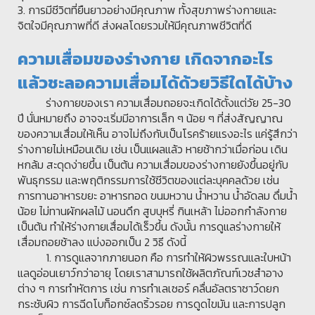
3. การมีชีวิตที่ยืนยาวอย่างมีคุณภาพ ทั้งสุขภาพร่างกายและ
จิตใจมีคุณภาพที่ดี ส่งผลโดยรวมให้มีคุณภาพชีวิตที่ดี
ความเสื่อมของร่างกาย เกิดจากอะไร
แล้วชะลอความเสื่อมได้ด้วยวิธีใดได้บ้าง
ร่างกายของเรา ความเสื่อมถอยจะเกิดได้ตั้งแต่วัย 25-30
ปี นั่นหมายถึง อาจจะเริ่มมีอาการเล็ก ๆ น้อย ๆ ที่ส่งสัญญาณ
ของความเสื่อมให้เห็น อาจไม่ถึงกับเป็นโรคร้ายแรงอะไร แค่รู้สึกว่า
ร่างกายไม่เหมือนเดิม เช่น เป็นแผลแล้ว หายช้ากว่าเมื่อก่อน เดิน
หกล้ม สะดุดง่ายขึ้น เป็นต้น ความเสื่อมของร่างกายยังขึ้นอยู่กับ
พันธุกรรม และพฤติกรรมการใช้ชีวิตของแต่ละบุคคลด้วย เช่น
การทานอาหารขยะ อาหารทอด ขนมหวาน น้ำหวาน น้ำอัดลม ดื่มน้ำ
น้อย ไม่ทานผักผลไม้ นอนดึก สูบบุหรี่ กินเหล้า ไม่ออกกำลังกาย
เป็นต้น ทำให้ร่างกายเสื่อมได้เร็วขึ้น ดังนั้น การดูแลร่างกายให้
เสื่อมถอยช้าลง แบ่งออกเป็น 2 วิธี ดังนี้
1. การดูแลจากภายนอก คือ การทำให้ผิวพรรณและใบหน้า
แลดูอ่อนเยาว์กว่าอายุ โดยเราสามารถใช้ผลิตภัณฑ์เวชสำอาง
ต่าง ๆ การทำหัตการ เช่น การทำเลเซอร์ คลื่นอัลตราซาว์ดยก
กระชับผิว การฉีดโบท็อกซ์ลดริ้วรอย การดูดไขมัน และการปลูก