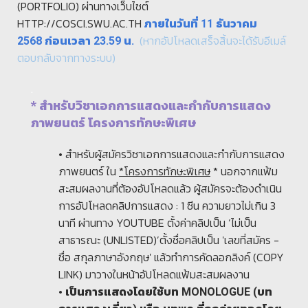
(PORTFOLIO) ผ่านทางเว็บไซต์
HTTP://COSCI.SWU.AC.TH
ภายในวันที่ 11 ธันวาคม
(หากอัปโหลดเสร็จสิ้นจะได้รับอีเมล์
2568 ก่อนเวลา 23.59 น.
ตอบกลับจากทางระบบ)
.
* สำหรับวิชาเอกการแสดงและกำกับการแสดง
ภาพยนตร์ โครงการทักษะพิเศษ
• สำหรับผู้สมัครวิชาเอกการแสดงและกำกับการแสดง
ภาพยนตร์ ใน
*โครงการทักษะพิเศษ
* นอกจากแฟ้ม
สะสมผลงานที่ต้องอัปโหลดแล้ว ผู้สมัครจะต้องดำเนิน
การอัปโหลดคลิปการแสดง : 1 ซีน ความยาวไม่เกิน 3
นาที ผ่านทาง YOUTUBE ตั้งค่าคลิปเป็น ‘ไม่เป็น
สาธารณะ (UNLISTED)’ตั้งชื่อคลิปเป็น 'เลขที่สมัคร -
ชื่อ สกุลภาษาอังกฤษ' แล้วทำการคัดลอกลิงค์ (COPY
LINK) มาวางในหน้าอัปโหลดแฟ้มสะสมผลงาน
•
เป็นการแสดงโดยใช้บท MONOLOGUE (บท